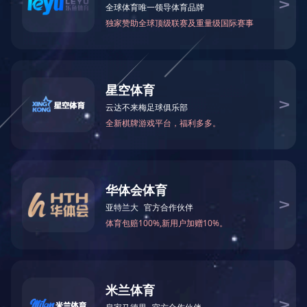
110m2轻奢风，每一帧都足够惊艳
2025-07-15
资讯动态
全城热议！伟业牌板材霸屏吉安公交，这波排面拉满
刚刚，双冠加冕！