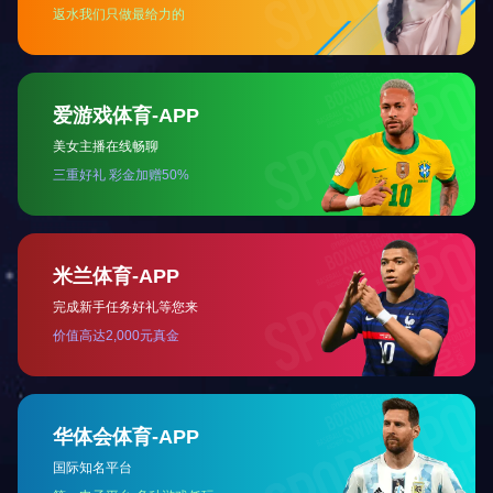
伟业牌ENF板材种类有哪些？1分钟带您了解
2025-07-17
开云在线平台
<
23
24
25
>
末页