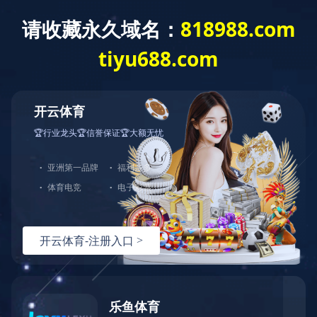
开云在线平台
资讯动态
资讯动态