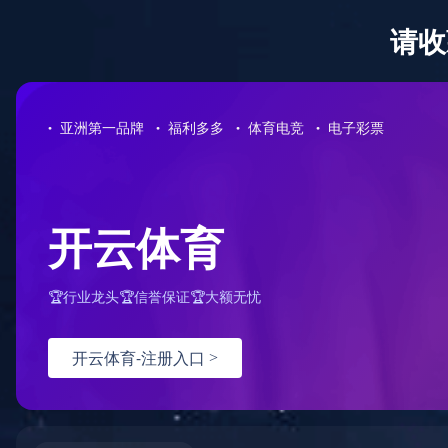
开云在线平台
网站开云在线平台
品牌30年
开云在线平台-
开云在线平台-开云在线网页版
真