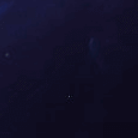
一代环保家居板材被广泛应用于整
、电视柜、鞋柜、浴室柜等…...
多