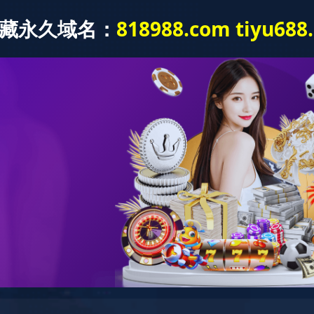
开云在线网页版
销售网点
防伪查询
招商加
材实料，真正精工，真实