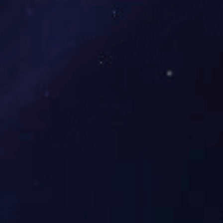
底板、饰面板
石膏板