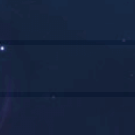
板材
辅料
Plate series
Plate series
云在线平台-开云在线网