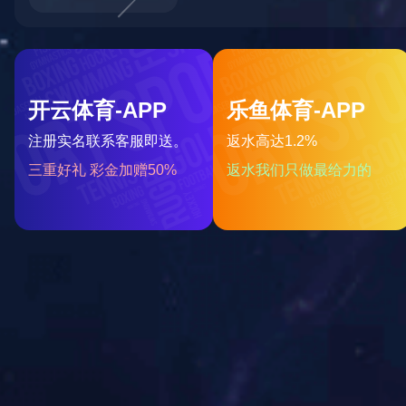
HENF五强板
选用香杉木、进口俄罗斯桦木稳
力强，先进工艺，烘干齿接拼接..
了解更多