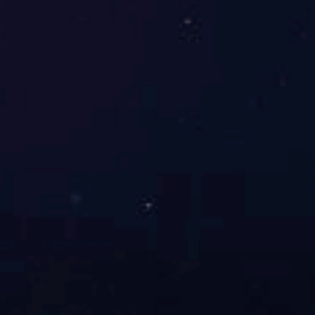
室内装修做天
了解更